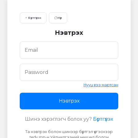
Бүртгүүлэх
Нүүр
Нэвтрэх
Нууц үгээ мартсан
Нэвтрэх
Шинэ хэрэглэгч болох уу?
Бүртгүүлэх
Та нэвтрэх болон шинээр бүртгэл үүсгэснээр
tedy.mn-н Үйлчилгээний нөхцөл болон