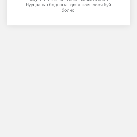
Нууцлалын бодлогыг хүлээн зөвшөөрч буй
болно.