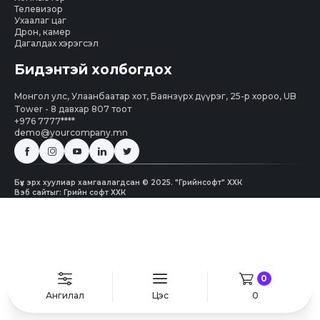
Телевизор
Ухаалаг цаг
Дрон, камер
Дагалдах хэрэгсэл
Бидэнтэй холбогдох
Монгол улс, Улаанбаатар хот, Баянзүрх дүүрэг, 25-р хороо, UB
Tower - 8 давхар 807 тоот
+976 7777****
demo@yourcompany.mn
Бүх эрх хуулиар хамгаалагдсан © 2025. "Грийнсофт" ХХК
Вэб сайт
ыг:
Грийн софт ХХК
0
Ангилал
Цэс
0