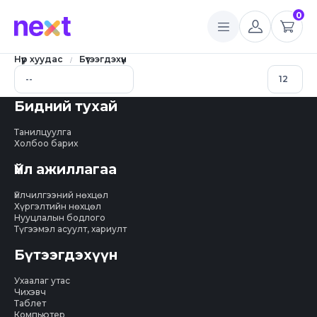
0
Нүүр хуудас
Бүтээгдэхүүн
Бидний тухай
Танилцуулга
Холбоо барих
Үйл ажиллагаа
Үйлчилгээний нөхцөл
Хүргэлтийн нөхцөл
Нууцлалын бодлого
Түгээмэл асуулт, хариулт
Бүтээгдэхүүн
Ухаалаг утас
Чихэвч
Таблет
Компьютер