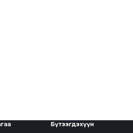
агаа
Бүтээгдэхүүн