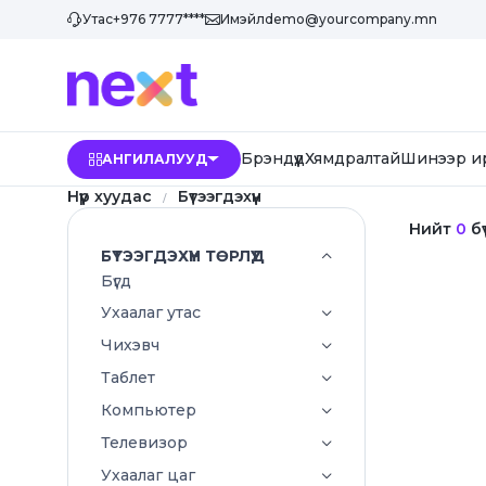
Утас
+976 7777****
Имэйл
demo@yourcompany.mn
Брэндүүд
Хямдралтай
Шинээр и
АНГИЛАЛУУД
Нүүр хуудас
Бүтээгдэхүүн
Нийт
0
бү
БҮТЭЭГДЭХҮҮН ТӨРЛҮҮД
Бүгд
Ухаалаг утас
Чихэвч
Таблет
Компьютер
Телевизор
Ухаалаг цаг