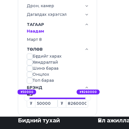
Дрон, камер
Дагалдах хэрэгсэл
ТАГААР
Наадам
Март 8
ТӨЛӨВ
Бүгдийг харах
Хямдралтай
Шинэ бараа
Онцлох
Топ бараа
БРЭНД
₮50000
₮8260000
ҮНЭ
₮
₮
Бидний тухай
Үйл ажилл