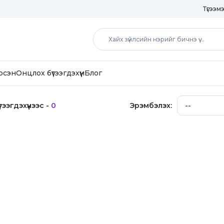
Түгээм
рсэн
Онцлох бүтээгдэхүүн
Блог
тээгдэхүүнээс -
0
Эрэмбэлэх: