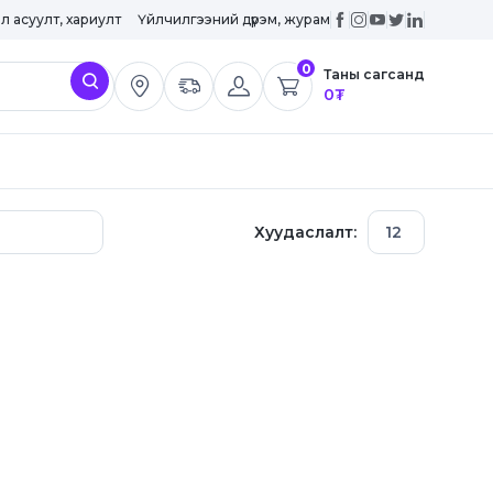
эл асуулт, хариулт
Үйлчилгээний дүрэм, журам
0
Таны сагсанд
0
₮
Хуудаслалт: