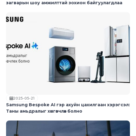
загварын шоу амжилттай зохион байгуулагдлаа
2025-05-21
Samsung Bespoke AI гэр ахуйн цахилгаан хэрэгсэл:
Таны амьдралыг хөнгөвчлөх болно