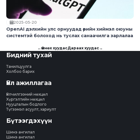
2025-05-20
OpenAI дэлхийн улс орнуудад өөрийн хиймэл оюуны
системтэй болоход нь туслах санаачилга зарлалаа
←
Өмнөх хуудас
Дараах хуудас
→
Бидний тухай
Танилцуулга
Холбоо барих
Үйл ажиллагаа
Үйлчилгээний нөхцөл
Хүргэлтийн нөхцөл
Нууцлалын бодлого
Түгээмэл асуулт, хариулт
Бүтээгдэхүүн
Шинэ ангилал
Шинэ ангилал