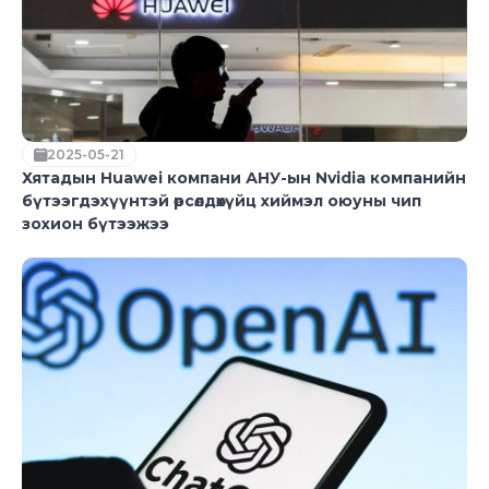
2025-05-21
Хятадын Huawei компани АНУ-ын Nvidia компанийн
бүтээгдэхүүнтэй өрсөлдөхүйц хиймэл оюуны чип
зохион бүтээжээ