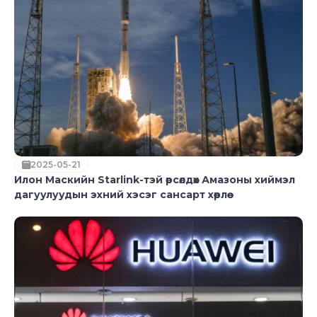
2025-05-21
Илон Маскийн Starlink-тэй өрсөлдөх Амазоны хиймэл
дагуулуудын эхний хэсэг сансарт хөөрлөө