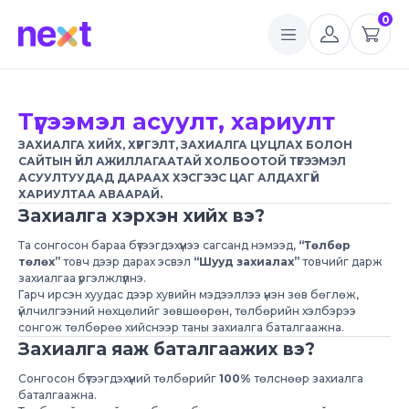
0
Түгээмэл асуулт, хариулт
ЗАХИАЛГА ХИЙХ, ХҮРГЭЛТ, ЗАХИАЛГА ЦУЦЛАХ БОЛОН
САЙТЫН ҮЙЛ АЖИЛЛАГААТАЙ ХОЛБООТОЙ ТҮГЭЭМЭЛ
АСУУЛТУУДАД ДАРААХ ХЭСГЭЭС ЦАГ АЛДАХГҮЙ
ХАРИУЛТАА АВААРАЙ.
Захиалга хэрхэн хийх вэ?
Та сонгосон бараа бүтээгдэхүүнээ сагсанд нэмээд,
“Төлбөр
төлөх”
товч дээр дарах эсвэл
“Шууд захиалах”
товчийг дарж
захиалгаа үргэлжлүүлнэ.
Гарч ирсэн хуудас дээр хувийн мэдээллээ үнэн зөв бөглөж,
үйлчилгээний нөхцөлийг зөвшөөрөн, төлбөрийн хэлбэрээ
сонгож төлбөрөө хийснээр таны захиалга баталгаажна.
Захиалга яаж баталгаажих вэ?
Сонгосон бүтээгдэхүүний төлбөрийг
100%
төлснөөр захиалга
баталгаажна.