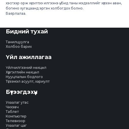
хэсгээр орж хүсэлтээ илгээнэ үү. Бид таны мэдээллийг хүлээн аван,
богино хугацаанд эргэн холбогдох болно.
Баярлалаа.
Бидний тухай
Танилцуулга
Холбоо барих
Үйл ажиллагаа
Үйлчилгээний нөхцөл
Хүргэлтийн нөхцөл
Нууцлалын бодлого
Түгээмэл асуулт, хариулт
Бүтээгдэхүүн
Ухаалаг утас
Чихэвч
Таблет
Компьютер
Телевизор
Ухаалаг цаг