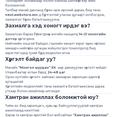
Төлбөрийг онлайнаар болон банкны шилжүүлгээр хийх
боломжтой.
Төлбөр манай дансанд бүрэн орж ирсний дараа, бид таны
next.webstore.mn
-д бүртгэлтэй утасны дугаарт холбогдож,
захиалгыг бүрэн баталгаажуулна.
Захиалга хэд хоногт ирдэг вэ?
Захиалсан бараа бүтээгдэхүүн энгийн нөхцөлд
14–21 хоногийн
дотор
хүргэгдэнэ.
Нийгмийн онцгой байдал, гаалийн хяналт зэрэг хүчин зүйлээс
хамаарч нийлүүлэх хугацаа хойшлогдох тохиолдолд бид
хэрэглэгчдэд тухай бүрд мэдээлэл өгнө.
Хүргэлт байдаг уу?
Манайх
“Монгол шуудан” ХК
-аар дамжуулан хүргэлт хийдэг.
Улаанбаатар хотын бүсэд:
24–48 цаг
Орон нутгийн хүргэлт: зайнаас хамааран харилцан адилгүй
хугацаатай
Хүргэлтийн мэдээллийг таны захиалга баталгаажсаны дараа
утсаар болон имэйлээр илгээдэг.
Хамтран ажиллах боломжтой юу?
Тийм ээ. Бид харилцагч, хувь хүн, байгууллагуудтай хамтран
ажиллахад нээлттэй.
Хэрэв та хамтрах хүсэлтэй бол вэбсайтын
“Хамтран ажиллах”