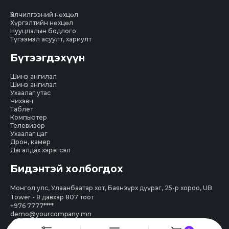
Үйлчилгээний нөхцөл
Хүргэлтийн нөхцөл
Нууцлалын бодлого
Түгээмэл асуулт, хариулт
Бүтээгдэхүүн
Шинэ ангилал
Шинэ ангилал
Ухаалаг утас
Чихэвч
Таблет
Компьютер
Телевизор
Ухаалаг цаг
Дрон, камер
Дагалдах хэрэгсэл
Бидэнтэй холбогдох
Монгол улс, Улаанбаатар хот, Баянзүрх дүүрэг, 25-р хороо, UB
Tower - 8 давхар 807 тоот
+976 7777****
demo@yourcompany.mn