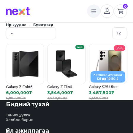
0
Нүүр хуудас
Бүтээгдэхүүн
10%
25%
Хямдрал дуусахад
121 өдөр 19:50:2
Galaxy Z Fold6
Galaxy Z Flip6
Galaxy S25 Ultra
6,000,000
₮
3,546,000
₮
3,487,500
₮
6,800,000
₮
3,940,000
₮
4,650,000
₮
Бидний тухай
Танилцуулга
Холбоо барих
Үйл ажиллагаа