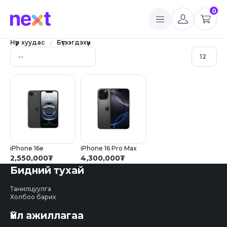
0
Нүүр хуудас
Бүтээгдэхүүн
iPhone 16e
iPhone 16 Pro Max
2,550,000
₮
4,300,000
₮
Бидний тухай
Танилцуулга
Холбоо барих
Үйл ажиллагаа