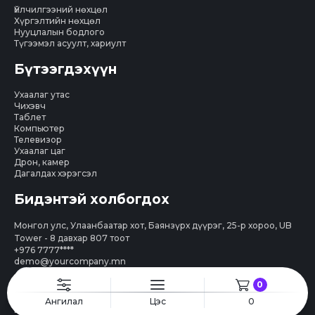
Үйлчилгээний нөхцөл
Хүргэлтийн нөхцөл
Нууцлалын бодлого
Түгээмэл асуулт, хариулт
Бүтээгдэхүүн
Ухаалаг утас
Чихэвч
Таблет
Компьютер
Телевизор
Ухаалаг цаг
Дрон, камер
Дагалдах хэрэгсэл
Бидэнтэй холбогдох
Монгол улс, Улаанбаатар хот, Баянзүрх дүүрэг, 25-р хороо, UB
Tower - 8 давхар 807 тоот
+976 7777****
demo@yourcompany.mn
0
Ангилал
Цэс
0
Бүх эрх хуулиар хамгаалагдсан © 2025. "Грийнсофт" ХХК