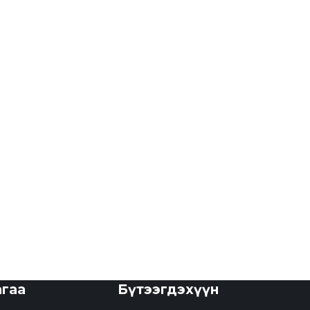
агаа
Бүтээгдэхүүн