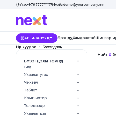
Утас
+976 7777****
Имэйл
demo@yourcompany.mn
Брэндүүд
Хямдралтай
Шинээр и
АНГИЛАЛУУД
Нүүр хуудас
Бүтээгдэхүүн
Нийт
0
бү
БҮТЭЭГДЭХҮҮН ТӨРЛҮҮД
Бүгд
Ухаалаг утас
Чихэвч
Таблет
Компьютер
Телевизор
Ухаалаг цаг