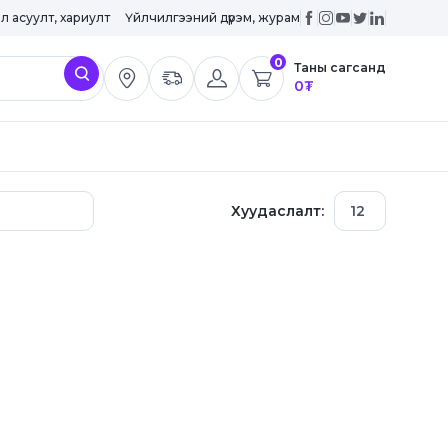
эл асуулт, хариулт
Үйлчилгээний дүрэм, журам
0
Таны сагсанд
0
₮
Хуудаслалт: