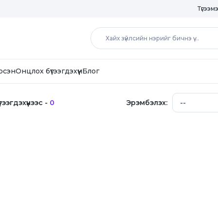
Түгээм
рсэн
Онцлох бүтээгдэхүүн
Блог
тээгдэхүүнээс -
0
Эрэмбэлэх: