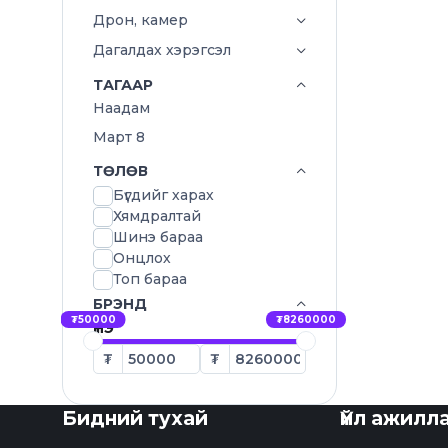
Дрон, камер
Дагалдах хэрэгсэл
ТАГААР
Наадам
Март 8
ТӨЛӨВ
Бүгдийг харах
Хямдралтай
Шинэ бараа
Онцлох
Топ бараа
БРЭНД
₮50000
₮8260000
ҮНЭ
₮
₮
Бидний тухай
Үйл ажилл