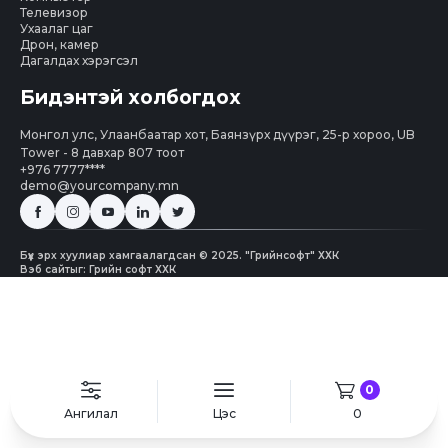
Телевизор
Ухаалаг цаг
Дрон, камер
Дагалдах хэрэгсэл
Бидэнтэй холбогдох
Монгол улс, Улаанбаатар хот, Баянзүрх дүүрэг, 25-р хороо, UB
Tower - 8 давхар 807 тоот
+976 7777****
demo@yourcompany.mn
Бүх эрх хуулиар хамгаалагдсан © 2025. "Грийнсофт" ХХК
Вэб сайт
ыг:
Грийн софт ХХК
0
Ангилал
Цэс
0