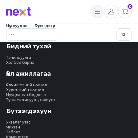
0
Нүүр хуудас
Бүтээгдэхүүн
Бидний тухай
Танилцуулга
Холбоо барих
Үйл ажиллагаа
Үйлчилгээний нөхцөл
Хүргэлтийн нөхцөл
Нууцлалын бодлого
Түгээмэл асуулт, хариулт
Бүтээгдэхүүн
Ухаалаг утас
Чихэвч
Таблет
Компьютер