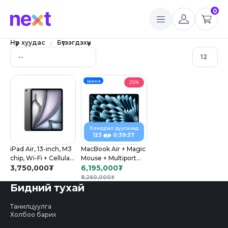
0
Нүүр хуудас
Бүтээгдэхүүн
Шинэ
25%
Хямдрал дуусахад
123 өдөр 0:39:37
iPad Air, 13-inch, M3
MacBook Air + Magic
chip, Wi-Fi + Cellular,
Mouse + Multiport
256GB
3,750,000
₮
Adapter
6,195,000
₮
8,260,000
₮
Бидний тухай
Танилцуулга
Холбоо барих