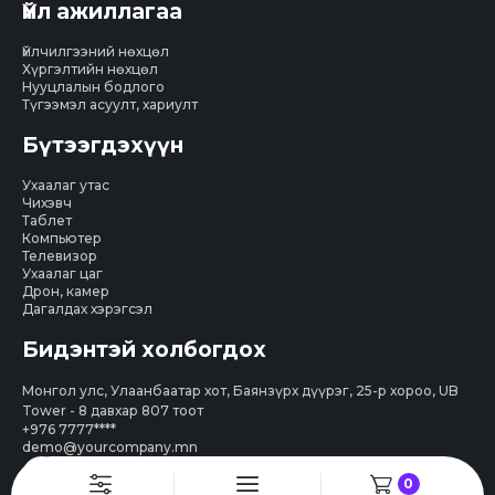
Үйл ажиллагаа
Үйлчилгээний нөхцөл
Хүргэлтийн нөхцөл
Нууцлалын бодлого
Түгээмэл асуулт, хариулт
Бүтээгдэхүүн
Ухаалаг утас
Чихэвч
Таблет
Компьютер
Телевизор
Ухаалаг цаг
Дрон, камер
Дагалдах хэрэгсэл
Бидэнтэй холбогдох
Монгол улс, Улаанбаатар хот, Баянзүрх дүүрэг, 25-р хороо, UB
Tower - 8 давхар 807 тоот
+976 7777****
demo@yourcompany.mn
0