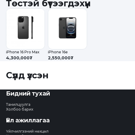
Төстэй бүтээгдэхүүн
iPhone 16 Pro Max
iPhone 16e
4,300,000₮
2,550,000₮
Сүүлд үзсэн
Бидний тухай
Танилцуулга
Холбоо барих
Үйл ажиллагаа
Үйлчилгээний нөхцөл