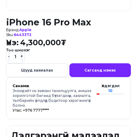
iPhone 16 Pro Max
Брэнд:
Apple
Sku:
6443372
Үнэ:
4,300,000
₮
Тоо ширхэг
Шууд захиалах
Сагсанд нэмэх
Санамж
Үлдэгдэл
Энэхүү сайт нь зөвхөн танилцуулга, жишээ
10
зорилготой бөгөөд бүтээгдэхүүн, захиалга,
төлбөрийн үйлдлүүд бодитоор хэрэгжихгүй
болно.
Утас: +976 7777****
Дэлгэрэнгүй мэдээлэл