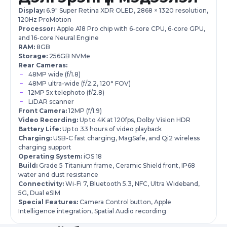
Display:
6.9" Super Retina XDR OLED, 2868 × 1320 resolution,
120Hz ProMotion
Processor:
Apple A18 Pro chip with 6-core CPU, 6-core GPU,
and 16-core Neural Engine
RAM:
8GB
Storage:
256GB NVMe
Rear Cameras:
48MP wide (f/1.8)
48MP ultra-wide (f/2.2, 120° FOV)
12MP 5x telephoto (f/2.8)
LiDAR scanner
Front Camera:
12MP (f/1.9)
Video Recording:
Up to 4K at 120fps, Dolby Vision HDR
Battery Life:
Up to 33 hours of video playback
Charging:
USB-C fast charging, MagSafe, and Qi2 wireless
charging support
Operating System:
iOS 18
Build:
Grade 5 Titanium frame, Ceramic Shield front, IP68
water and dust resistance
Connectivity:
Wi-Fi 7, Bluetooth 5.3, NFC, Ultra Wideband,
5G, Dual eSIM
Special Features:
Camera Control button, Apple
Intelligence integration, Spatial Audio recording