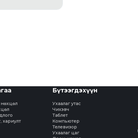
агаа
Бүтээгдэхүүн
 нөхцөл
Ухаалаг утас
хцөл
Чихэвч
длого
Таблет
т, хариулт
Компьютер
Телевизор
Ухаалаг цаг