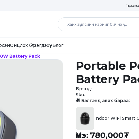
Түгээм
рсэн
Онцлох бүтээгдэхүүн
Блог
40W Battery Pack
Portable 
Battery Pa
Брэнд:
Sku:
🎁 Бэлгэнд авах бараа:
Indoor WiFi Smart C
Үнэ:
780,000
₮