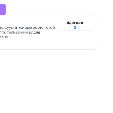
й
Үлдэгдэл
анилцуулга, жишээ зорилготой
0
лга, төлбөрийн үйлдлүүд
олно.