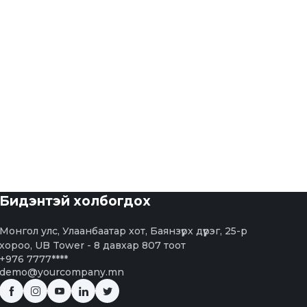
Бидэнтэй холбогдох
Монгол улс, Улаанбаатар хот, Баянзүрх дүүрэг, 25-р
хороо, UB Tower - 8 давхар 807 тоот
+976 7777****
demo@yourcompany.mn