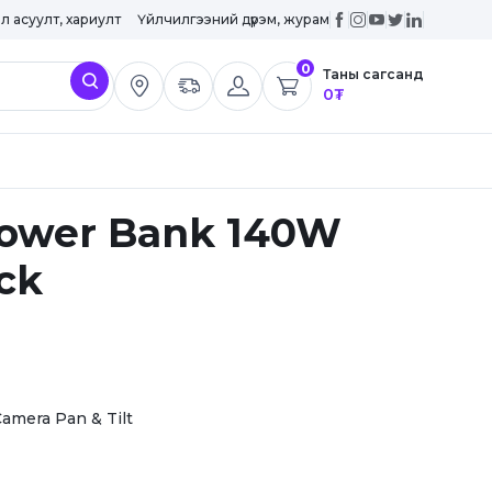
эл асуулт, хариулт
Үйлчилгээний дүрэм, журам
0
Таны сагсанд
0
₮
Power Bank 140W
ck
amera Pan & Tilt