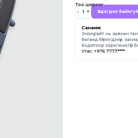
Тоо ширхэг
Үлдэгдэл байхгү
Санамж
Энэхүү сайт нь зөвхөн т
бөгөөд бүтээгдэхүүн, захиа
бодитоор хэрэгжихгүй б
Утас: +976 7777****