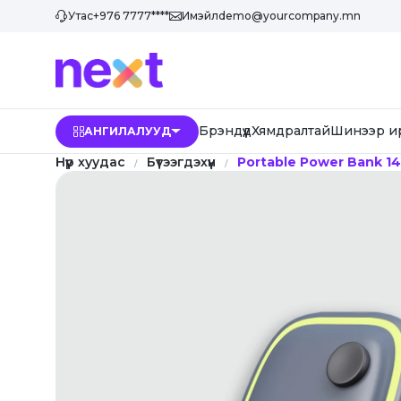
Утас
+976 7777****
Имэйл
demo@yourcompany.mn
Брэндүүд
Хямдралтай
Шинээр и
АНГИЛАЛУУД
Нүүр хуудас
Бүтээгдэхүүн
Portable Power Bank 1