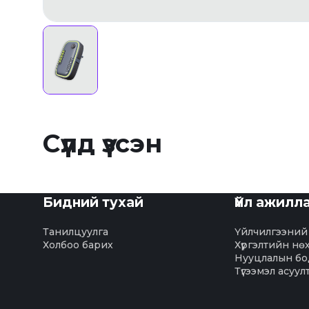
Сүүлд үзсэн
Бидний тухай
Үйл ажилл
Танилцуулга
Үйлчилгээний
Холбоо барих
Хүргэлтийн нө
Нууцлалын бо
Түгээмэл асуул