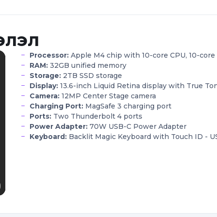
элэл
Processor:
Apple M4 chip with 10-core CPU, 10-core
RAM:
32GB unified memory
Storage:
2TB SSD storage
Display:
13.6-inch Liquid Retina display with True To
Camera:
12MP Center Stage camera
Charging Port:
MagSafe 3 charging port
Ports:
Two Thunderbolt 4 ports
Power Adapter:
70W USB-C Power Adapter
Keyboard:
Backlit Magic Keyboard with Touch ID - U