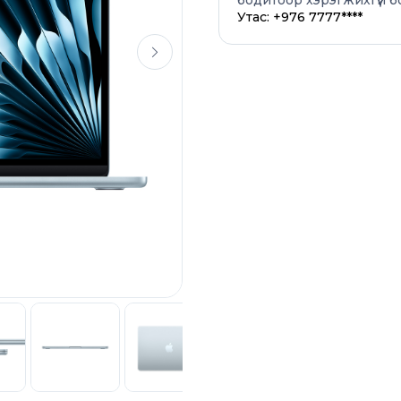
бодитоор хэрэгжихгүй б
Утас: +976 7777****