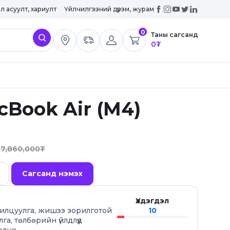
эл асуулт, хариулт
Үйлчилгээний дүрэм, журам
0
Таны сагсанд
0
₮
cBook Air (M4)
7,860,000
₮
Сагсанд нэмэх
Үлдэгдэл
анилцуулга, жишээ зорилготой
10
лга, төлбөрийн үйлдлүүд