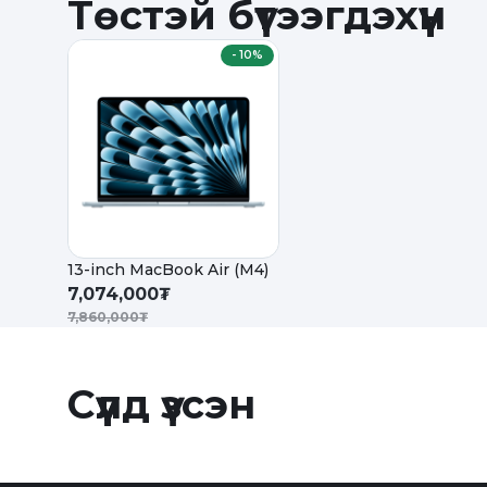
Төстэй бүтээгдэхүүн
-
10%
13-inch MacBook Air (M4)
7,074,000₮
7,860,000₮
Сүүлд үзсэн