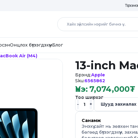
Түгээм
рсэн
Онцлох бүтээгдэхүүн
Блог
MacBook Air (M4)
13-inch Ma
Брэнд:
Apple
Sku:
6565862
Үнэ:
7,074,000
₮
Тоо ширхэг
Шууд захиалах
Санамж
Энэхүү сайт нь зөвхөн т
бөгөөд бүтээгдэхүүн, захиа