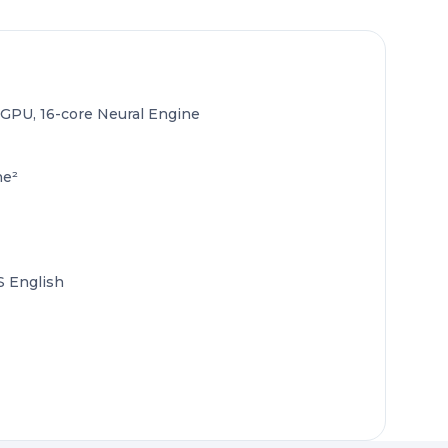
 GPU, 16-core Neural Engine
ne²
S English