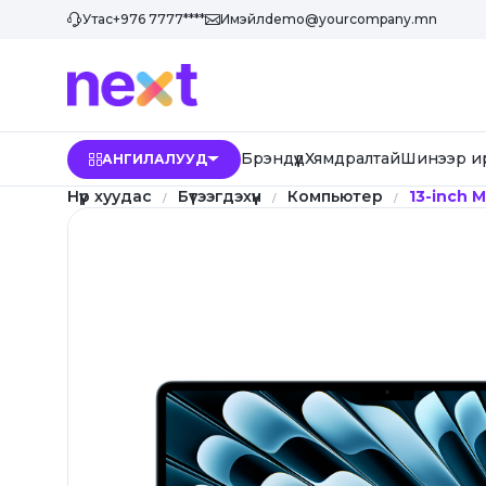
Утас
+976 7777****
Имэйл
demo@yourcompany.mn
Брэндүүд
Хямдралтай
Шинээр и
АНГИЛАЛУУД
Нүүр хуудас
Бүтээгдэхүүн
Компьютер
13-inch 